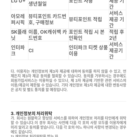
LG U+
포인트 사용
제공 기
생년월일
간
서비스
아모레
뷰티포인트 카드번
뷰티포인트 적립
제공 기
퍼시픽
호, 구매정보
간
SK플래
이름, OK캐쉬백 카
포인트 적립 시 본
적립 후
닛
드번호
인확인
2년
서비스
인터파
인터파크 티켓 상품
CI
제공기
크
이용
간
다. 이용자는 개인정보의 제3자 제공에 대하여 동의를 하지 않을 수 있고, 언
제든지 제3자 제공 동의를 철회할 수 있습니다. 동의를 거부하시는 경우에도
회원가입서비스는 이용하실 수 있으나, 제 3자 제공에 기반한 관련 서비스의
이용/제공이 제한될 수 있습니다. 기타 개인정보 제3자 제공에 대한 변동사항
은 공지 및 별도 통지를 할 예정입니다.
3. 개인정보의 처리위탁
가. 회사는 원활하고 향상된 서비스를 위하여 개인정보 처리를 타인에게 위탁
할 수 있습니다.이 경우 회사는 사전에 다음 각 호의 사항 모두를 이용자에게
미리 알리고 동의를 받습니다. 다음 각 호의 어느 하나의 사항이 변경되는 경우
에도 같습니다.
1) 개인정보 처리위탁을 받는 자