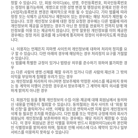
청할 수 있습니다. 단, 회원 아이디(ID), 성명, 주민등록번호, 외국인등록번호
는 정정이 불가능하며, 개명으로 인한 성명 변경 및 행정상의 문제로 인한 주민
(사업자)등록번호 변경은 예외적으로 허용 될 수 있습니다. 기타 법률에 따라
정정 또는 삭제가 금지되거나 제한되어 있는 경우에는 해당 처리가 제한될 수
있습니다. 또한 개인정보 오류에 대한 정정 요청한 경우에는 다른 법률에 따라
개인정보의 제공을 요청받는 경우가 아닌 한 정정을 완료하기 전까지 당해 개
인정보를 이용 또는 제공하지 않습니다, 만약 잘못된 개인정보를 이미 제공한
경우에는 정정 처리 결과를 제 3자에게 통지하여 정정이 이루어지도록 하겠습
니다.
나. 이용자는 언제든지 지마켓 사이트의 개인정보에 대하여 처리의 정지를 요
구 할 수 있습니다. 다만 아래의 경우에 해당하는 경우 처리정지 요구를 거절할
수 있습니다.
1) 법률에 특별한 규정이 있거나 법령상 의무를 준수하기 위하여 불가피한 경
우
2) 다른 사람의 생명·신체를 해할 우려가 있거나 다른 사람의 재산과 그 밖의
이익을 부당하게 침해할 우려가 있는 경우
3) 개인정보를 처리하지 아니하면 정보주체와 약정한 서비스를 제공하지 못하
는 등 계약의 이행이 곤란한 경우로서 정보주체가 그 계약의 해지 의사를 명확
하게 밝히지 아니한 경우
다. 회원가입 등을 통해 개인정보의 수집·이용·제공에 대해 회원님께서 동의하
신 내용을 언제든지 철회할 수 있습니다. 동의철회는 회사 사이트 내 “회원 탈
퇴 신청”을 클릭하거나 서면, 이메일 등으로 연락하시면 지체 없이 개인정보의
삭제 등 필요한 조치를 하겠습니다. 다만 법률 또는 약관의 규정에 따라 회사가
회원님의 개인정보를 보존하여야 하는 경우에는 해당 처리가 제한될 수 있습
니다. 이 경우 회원님은 본인 식별을 위하여 반드시 회원아이디(ID)와 본인확
인 식별정보를 밝히셔야 하며, 철회로 인해 서비스에 다소 제약이 있거나 일부
서비스를 이용하지 못하실 수 있습니다