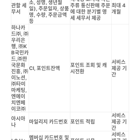
소, 성명, 생년월
관할 세
주류 통신판매 주문
최대 4
일), 주문일자, 상품
무서
에 대한 분기별 명
개월
명, 수량, 주문금액
세 세무서 제공
등
하나카
드㈜, ㈜
우리은
행, ㈜K
B국민카
드,㈜한
서비스
국문화
포인트 조회 및 캐
CI, 포인트잔액
제공 기
진흥, ㈜
시전환
간
이노션,
㈜타미
마케팅,
엔에이
치엔페
이코㈜
서비스
아시아
마일리지 카드번호
포인트 적립
제공 기
나
간
서비스
멤버십 카드번호 및