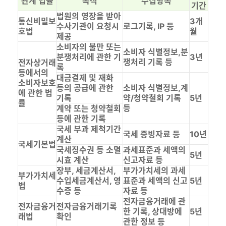
관계 법률
목적
수집항목
기간
법원의 영장을 받아
통신비밀보
3개
수사기관이 요청시
로그기록, IP 등
호법
월
제공
소비자의 불만 또는
소비자 식별정보,분
분쟁처리에 관한 기
3년
쟁처리 기록 등
전자상거래
록
등에서의
대금결제 및 재화
소비자보호
등의 공급에 관한
소비자 식별정보,계
에 관한 법
기록
약/청약철회 기록
5년
률
등
계약 또는 청약철회
등에 관한 기록
국세 부과 제척기간
국세 증빙자료 등
10년
계산
국세기본법
국세징수권 등 소멸
과세표준과 세액의
5년
시효 계산
신고자료 등
장부, 세금계산서,
부가가치세의 과세
부가가치세
수입세금계산서, 영
표준과 세액의 신고
5년
법
수증 등
자료 등
전자금융거래에 관
전자금융거
전자금융거래기록
한 기록, 상대방에
5년
래법
확인
관한 정보 등