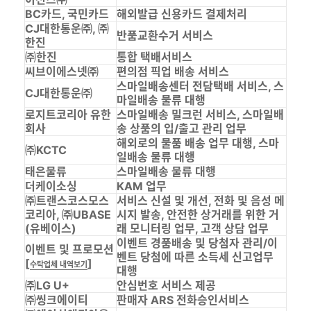
BC카드, 국민카드
해외발급 신용카드 결제처리
CJ대한통운㈜, ㈜
반품교환수거 서비스
한진
㈜한진
통합 택배서비스
씨브이에스넷㈜
편의점 픽업 배송 서비스
스마일배송센터 전담택배 서비스, 스
CJ대한통운㈜
마일배송 물류 대행
로지트코리아 유한
스마일배송 밀크런 서비스, 스마일배
회사
송 상품의 입/출고 관리 업무
해외로의 물품 배송 업무 대행, 스마
㈜KCTC
일배송 물류 대행
태은물류
스마일배송 물류 대행
더케이소싱
KAM 업무
㈜트랜스코스모스
서비스 신설 및 개선, 전화 및 음성 메
코리아, ㈜UBASE
시지 발송, 안전한 상거래를 위한 거
(유베이스)
래 모니터링 업무, 고객 상담 업무
이벤트 경품배송 및 당첨자 관리/이
이벤트 및 프로모션
벤트 당첨에 따른 소득세 신고업무
[
]
수탁업체 내역보기
대행
㈜LG U+
안심번호 서비스 제공
㈜씽크에이티
판매자 ARS 전화승인서비스