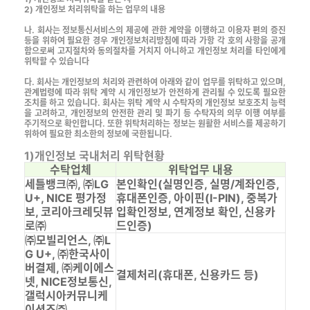
2) 개인정보 처리위탁을 하는 업무의 내용
나. 회사는 정보통신서비스의 제공에 관한 계약을 이행하고 이용자 편의 증진
등을 위하여 필요한 경우 개인정보처리방침에 따라 가항 각 호의 사항을 공개
함으로써 고지절차와 동의절차를 거치지 아니하고 개인정보 처리를 타인에게
위탁할 수 있습니다
다. 회사는 개인정보의 처리와 관련하여 아래와 같이 업무를 위탁하고 있으며,
관계법령에 따라 위탁 계약 시 개인정보가 안전하게 관리될 수 있도록 필요한
조치를 하고 있습니다. 회사는 위탁 계약 시 수탁자의 개인정보 보호조치 능력
을 고려하고, 개인정보의 안전한 관리 및 파기 등 수탁자의 의무 이행 여부를
주기적으로 확인합니다. 또한 위탁처리하는 정보는 원활한 서비스를 제공하기
위하여 필요한 최소한의 정보에 국한됩니다.
1)개인정보 국내처리 위탁현황
수탁업체
위탁업무 내용
세틀뱅크㈜, ㈜LG
본인확인(실명인증, 실명/계좌인증,
U+, NICE 평가정
휴대폰인증, 아이핀(I-PIN), 중복가
보, 코리아크레딧뷰
입확인정보, 연계정보 확인, 신용카
로㈜
드인증)
㈜모빌리언스, ㈜L
G U+, ㈜한국사이
버결제, ㈜케이에스
결제처리(휴대폰, 신용카드 등)
넷, NICE정보통신,
갤럭시아커뮤니케
이션즈㈜