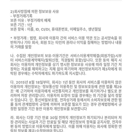
2)회사방침에 의한 정보보유 사유
- 부정거래기록
보존 이유 : 부정거래의 배제
보존 기간 : 1년
보존 항목 : 이름, ID, CI/DI, 휴대폰번호, 이메일주소, 생년월일
* 부정거래 : 법령, 회사와 이용자 간의 서비스 이용 약관 또는 공서양속을 위
반하거나 기타 회사, 회원 또는 타인의 권리나 이익을 침해하는 방법이나 내용
의 거래를 말함
나. 수집된 개인정보의 보유·이용기간은 서비스이용계약체결(회원가입)시부
터 서비스이용계약해지(탈퇴신청, 직권탈퇴 포함)입니다. 또한 동의 해지 시
회사는 이용자의 개인정보를 상기 명시한 정보보유 사유에 따라 일정 기간 저
장하는 자료를 제외하고는 지체 없이 파기하며 개인정보처리가 제3자에게 위
탁된 경우에는 수탁자에게도 파기하도록 지시합니다.
다. 2015년 8월 18일부터, 회사는 1년 동안 회사의 서비스를 이용하지 않은
이용자의 개인정보는 ‘정보통신망 이용촉진 및 정보보호등에 관한 법률 제29
조’ 에 근거하여 이용자에게 사전통지하고 개인정보를 파기하거나 별도로 분
리하여 저장 관리합니다. 이용자의 요청이 있을 경우에는 위 기간을 달리 정할
수 있습니다. 단, 통신비밀보호법, 전자상거래 등에서의 소비자보호에 관한 법
률 등의 관계법령의 규정에 의하여 보존할 필요가 있는 경우 관계법령에서 규
정한 일정한 기간 동안 이용자 개인정보를 보관합니다
라. 회사는 다항 기간 만료 30일 전까지 개인정보가 파기되거나 분리되어 저
장·관리되는 사실과 기간 만료일 및 해당 개인정보의 항목을 공지사항, 전자우
편 등의 방법으로 이용자에게 알립니다. 이를 위해 이용자는 회사에 정확한 연
락처 정보를 제공/수정하여야 합니다.