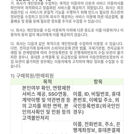
가. 회사가 개인정보를 수집하는 목적은 이용자의 신분과 서비스 이용의사를
확인하여 최적화되고 맞춤화된 서비스를 제공하기 위함입니다. 회사는 최초
회원가입 시 서비스의 본질적 기능을 수행하기 위해 반드시 필요한 최소한의
정보만을 수집하고 있으며 회사가 제공하는 서비스 이용에 따른 대금결제, 물
품배송 및 환불 등에 필요한 정보를 추가로 수집할 수 있습니다.
나. 회사는 개인정보를 수집·이용목적 이외에 다른 용도로 이를 이용하거나 이
용자의 동의 없이 제3자에게 이를 제공하지 않습니다.
다. 회사는 다음과 같은 목적으로 개인정보를 수집하여 이용할 수 있습니다.
다만, 전자상거래 등에서의 소비자보호에 관한 법률, 국세기본법, 전자금융거
래법 등 관계법령에 따라 주민등록번호 및 은행계좌번호의 수집·보관이 불가
피한 경우나, 휴대폰 소액결제 등 요금정산을 위하여 이동전화번호정보의 수
집·보관이 불가피한 경우에는 이용자에게 고지하여 해당 정보를 수집할 수 있
습니다.
1) 구매회원/판매회원
목적
항목
본인여부 확인, 연령제한
서비스 제공, SSO연동,
이름, ID, 비밀번호, 휴대
계약이행 및 약관변경 등
폰번호, 이메일 주소, 외
의 고지를 위한 연락, 본
국인등록번호(외국인인
인의사확인 및 민원 등의
경우)
고객불만처리
이름, 전화번호, 주소, 은
행계좌정보, 휴대폰결제