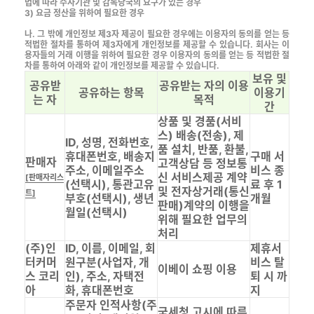
법에 따라 수사기관 및 감독당국의 요구가 있는 경우
3) 요금 정산을 위하여 필요한 경우
나. 그 밖에 개인정보 제3자 제공이 필요한 경우에는 이용자의 동의를 얻는 등
적법한 절차를 통하여 제3자에게 개인정보를 제공할 수 있습니다. 회사는 이
용자들의 거래 이행을 위하여 필요한 경우 이용자의 동의를 얻는 등 적법한 절
차를 통하여 아래와 같이 개인정보를 제공할 수 있습니다.
보유 및
공유받
공유받는 자의 이용
공유하는 항목
이용기
는 자
목적
간
상품 및 경품(서비
스) 배송(전송), 제
ID, 성명, 전화번호,
품 설치, 반품, 환불,
휴대폰번호, 배송지
구매 서
판매자
고객상담 등 정보통
주소, 이메일주소
비스 종
신 서비스제공 계약
[판매자리스
(선택시), 통관고유
료 후 1
및 전자상거래(통신
트]
부호(선택시), 생년
개월
판매)계약의 이행을
월일(선택시)
위해 필요한 업무의
처리
(주)인
ID, 이름, 이메일, 회
제휴서
터커머
원구분(사업자, 개
비스 탈
이베이 쇼핑 이용
스 코리
인), 주소, 자택전
퇴 시 까
아
화, 휴대폰번호
지
주문자 인적사항(주
국세청 고시에 따른