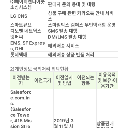
㈜에이치앤티아웃
판매자 문의 응대 및 대행
소싱시스템
상품 구매 관련 카카오톡 안내 서비
LG CNS
스
스마트큐브
스마일박스 캠퍼스 무인택배함 운영
디노밴 네트웍스
SMS 발송 대행
넷퍼씨
DM/LMS 발송 대행
EMS, SF Expres
해외배송 서비스
s, DHL
롯데택배
해외배송 상품 반품 처리
2)개인정보 국외처리 위탁현황
이용목적
이전받는
이전일시
이전되는
이전국가
및 보유·이
자
및 방법
항목
용기간
Salesforc
e.com,in
c.
(Salesfor
ce Towe
r, 415 Mis
2019년 3
상품판매
sion Stre
월 11일 사