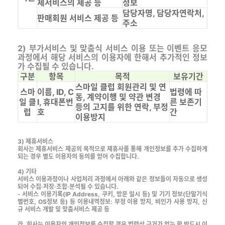
제서비스의 제공 등
정보
담당자명, 담당자연락처,
판매회원 서비스 제공 등
주소
2) 부가서비스 및 맞춤식 서비스 이용 또는 이벤트 응모
과정에서 해당 서비스의 이용자에 한해서 추가적인 정보
가 수집될 수 있습니다.
구분
항목
목적
보유기간
스마일 클럽 회원관리 및 연
스마
이름, ID, C
법령에 따
동, 계약이행 및 약관 변경
일 클
I, 휴대폰번
른 보존기
등의 고지를 위한 연락, 부정
럽
호
간
이용방지
3) 제휴서비스
회사는 제휴서비스 제공의 목적으로 제휴사를 통해 개인정보를 추가 수집하게
되는 경우 별도 이용자의 동의를 얻어 수집합니다.
4) 기타
서비스 이용과정이나 사업처리 과정에서 아래와 같은 정보들이 자동으로 생성
되어 수집·저장·조합·분석될 수 있습니다.
- 서비스 이용기록(IP Address, 쿠키, 방문 일시 등) 및 기기 정보(단말기식
별번호, OS정보 등) 등 이용내역정보: 부정 이용 방지, 비인가 사용 방지, 신
규 서비스 개발 및 맞춤서비스 제공 등
라. 회사는 이용자의 개인정보를 수집할 경우 법령상 근거가 없는 한 반드시 이