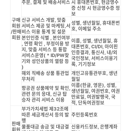
주문, 결제 및 배송서비스
시 휴대폰번호, 현금영수
증 신청 시 현금영수증 정
보
구매
신규 서비스 개발, 맞춤
성별, 생년월일, 휴대폰번
회원
서비스 제공 및 마케팅,서
호, 이메일 주소
/판매
비스 이용 통계 및 설문
회원
본인인증 식별 , 본인여부
이름, 성별, 생년월일, 휴
, 연령 확인 , 부정이용 방
대폰번호, CI/DI, 아이핀
지, 맞춤 서비스 등 통합
인증결과, 통신사, 내/외
서비스운영( * ID/PW찾
국인정보, 서비스이용기
기와 성인상품의 열람 등
록, 기기정보
)
해외 직배송 상품 통관업
개인고유통관부호, 생년
무처리
월일
이름(한글, 영문), 성별,
항공권 상품예약 및 확인,
생년월일, 여권번호, 여권
관련 문의 응대, 신규 탑
만료일, 여권발행국, 국
승자 관리 서비스 이용
적, 단독여권정보
부가가치세법 제32조에
따른 세금계산서 등의 발
주민등록번호
행
판매
물품대금 송금 및 대금결
신용카드정보, 은행계좌
회원