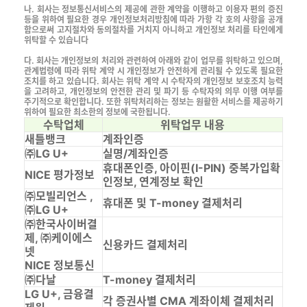
나. 회사는 정보통신서비스의 제공에 관한 계약을 이행하고 이용자 편의 증진
등을 위하여 필요한 경우 개인정보처리방침에 따라 가항 각 호의 사항을 공개
함으로써 고지절차와 동의절차를 거치지 아니하고 개인정보 처리를 타인에게
위탁할 수 있습니다
다. 회사는 개인정보의 처리와 관련하여 아래와 같이 업무를 위탁하고 있으며,
관계법령에 따라 위탁 계약 시 개인정보가 안전하게 관리될 수 있도록 필요한
조치를 하고 있습니다. 회사는 위탁 계약 시 수탁자의 개인정보 보호조치 능력
을 고려하고, 개인정보의 안전한 관리 및 파기 등 수탁자의 의무 이행 여부를
주기적으로 확인합니다. 또한 위탁처리하는 정보는 원활한 서비스를 제공하기
위하여 필요한 최소한의 정보에 국한됩니다.
수탁업체
위탁업무 내용
새틀뱅크
계좌인증
㈜LG U+
실명/계좌인증
휴대폰인증, 아이핀(I-PIN) 중복가입확
NICE 평가정보
인정보, 연계정보 확인
㈜모빌리언스 ,
휴대폰 및 T-money 결제처리
㈜LG U+
㈜한국사이버결
제, ㈜케이에스
신용카드 결제처리
넷
NICE 정보통신
㈜다날
T-money 결제처리
LG U+, 금융결
각 증권사별 CMA 계좌이체 결제처리