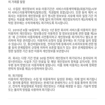
의 거래를 말함
나. 수집된 개인정보의 보유·이용기간은 서비스이용계약체결(회원가입)시부
터 서비스이용계약해지(탈퇴신청, 직권탈퇴 포함)입니다. 또한 동의 해지 시
회사는 이용자의 개인정보를 상기 명시한 정보보유 사유에 따라 일정 기간 저
장하는 자료를 제외하고는 지체 없이 파기하며 개인정보처리가 제3자에게 위
탁된 경우에는 수탁자에게도 파기하도록 지시합니다.
다. 2015년 8월 18일부터, 회사는 1년 동안 회사의 서비스를 이용하지 않은
이용자의 개인정보는 ‘정보통신망 이용촉진 및 정보보호등에 관한 법률 제29
조’ 에 근거하여 이용자에게 사전통지하고 개인정보를 파기하거나 별도로 분
리하여 저장 관리합니다. 이용자의 요청이 있을 경우에는 위 기간을 달리 정할
수 있습니다. 단, 통신비밀보호법, 전자상거래 등에서의 소비자보호에 관한 법
률 등의 관계법령의 규정에 의하여 보존할 필요가 있는 경우 관계법령에서 규
정한 일정한 기간 동안 이용자 개인정보를 보관합니다
라. 회사는 다항 기간 만료 30일 전까지 개인정보가 파기되거나 분리되어 저
장?관리되는 사실과 기간 만료일 및 해당 개인정보의 항목을 공지사항, 전자
우편 등의 방법으로 이용자에게 알립니다. 이를 위해 이용자는 회사에 정확한
연락처 정보를 제공/수정하여야 합니다.
마. 파기방법
이용자의 개인정보는 수집 및 이용목적이 달성된 후에는 지체 없이 파기됩니
다. 종이에 출력된 개인정보는 분쇄기로 분쇄하거나 소각 등을 통하여 파기하
고, 전자적 파일형태로 저장된 개인정보는 기록을 재생할 수 없는 기술적 방법
또는 물리적 방법을 사용하여 파기합니다