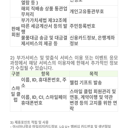
열람 등 )
해외 직배송 상품 통관업
개인고유통관부호
무처리
부가가치세법 제32조에
따른 세금계산서 등의 발
주민등록번호
판매
행
회원
물품대금 송금 및 대금결
신용카드정보, 은행계좌
제서비스의 제공 등
정보
2) 부가서비스 및 맞춤식 서비스 이용 또는 이벤트 응모
과정에서 해당 서비스의 이용자에 한해서 추가적인 정보
가 수집될 수 있습니다.
구분
항목
목적
이름, ID, 휴대폰번호, 주
웰컴 기프트 발송
소
스마
스마일 클럽 회원관리 및
일 클
이름, ID, CI, 스마일페이
연동, 계약이행 및 약관
럽
휴대폰번호
변경 등의 고지를 위한 연
락
3) 제휴포인트 적립 및 사용
- 아시아나항공 마일리지카드정보, LG U+ 멤버십 카드번호 및 생년월일