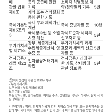
에
등의 공급에 관한
소비자 식별정보,계
관한 법률
기록
약/청약철회 기록
5년
제6조
등
계약 또는 청약철회
등에 관한 기록
국세 부과 제척기간
국세기본법
국세 증빙자료 등
10년
계산
제85조의
국세징수권 등 소멸
과세표준과 세액의
3
5년
시효 계산
신고자료 등
장부, 세금계산서,
부가가치세의 과세
부가가치세
수입세금계산서, 영
표준과 세액의 신고
5년
법 제71조
수증 등
자료 등
전자금융거
전자금융거래에 관
전자금융거래기록
래법 제22
한 기록, 상대방에
5년
확인
조
관한 정보 등
②회사방침에 의한 정보보유 사유
- 부정거래기록
보존 이유 : 부정거래의 배제
보존 기간 : 6개월
보존 항목 : ID, 휴대폰번호, 이메일 주소, 생년월일, 부정거래사유, 탈퇴 시 회
원 상태값 등
* 부정거래 : 법령, 회사와 이용자 간의 서비스 이용 약관 또는 공서양속을 위
반하거나 기타 회사, 회원 또는 타인의 권리나 이익을 침해하는 방법이나 내용