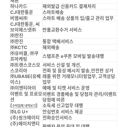
제원
하나카드
해외발급 신용카드 결제처리
CJ대한통운
스마트배송
비엠씨㈜
스마트 배송 상품의 입/출고 관리 업무
CJ대한통운, 씨
브이에스넷㈜
반품교환수거 서비스
㈜한진
㈜한진
통합 택배서비스
㈜KCTC
해외배송
㈜유비클, ㈜쿠
스탬프존 e쿠폰 모바일 발송대행
프마케팅
㈜트랜스코스모
서비스 신설 및 개선,
스코리아
전화 및 음성 메시지 발송,안전한 상거
㈜UBASE(유베
래를 위한 거래모니터링업무, 고객상담
이스)
업무
㈜이엔티아이
예매 및 티켓 서비스 운영
이벤트 및 프로모
이벤트 경품배송 및 당첨자 관리/이벤트
션
당첨에 따른
[
]
소득세 신고업무 대행
수탁업체 내역보기
㈜LG U+
안심번호 서비스 제공
(주)씽크에이티
전화승인서비스
(주)에이치앤티
판매자 문의 응대 및 대행