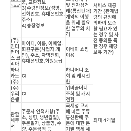
품, 교환정보
및 전자상거
서비스 제공
리스트]
3)수령인정보(성명,
래(통신판매)
기간 (관계법
전화번호, 휴대폰번호,
계약의 이행
령의 규정에
주소)
을 위해 필요
의하여 보존
4)송장정보
한 업무의 처
할 필요가 있
리
는 경우 및 사
(주)
전 동의를 득
아이디, 이름, 이메일,
인터
한 경우 해당
회원구분(사업자,개
이베이 쇼핑
커머
보유 기간)
인), 주소, 자택전화,
이용
스 코
휴대폰번호,회원등급
리아
하나
하나머니 조
카드
CI
회 및 캐시전
(주)
환
(주)
위비꿀머니
우리
CI
조회 및 캐시
은행
전환
국세청 고시
주문자 인적사항(주
에 따른 주류
관할
소, 성명, 생년월일),
통신판매 주
세무
최대 4개월
주문일자, 상품명, 수
문에 대한 분
서
량, 주문금액 등
기별 명세 세