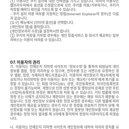
① 이용자는 쿠키 설치에 대한 선택권을 가지고 있습니다. 따라서 이용자는
웹브라우저에서 옵션을 조정함으로써 모든 쿠키를 허용/거부하거나, 쿠키가
저장될 때마다 확인을 거치도록 할 수 있습니다.
- 쿠키 설치 허용 여부를 지정하는 방법(Internet Explorer의 경우)은 다음
과 같습니다.
[도구] 메뉴에서 [인터넷 옵션]을 선택합니다.
[개인정보 탭]을 클릭합니다.
[개인정보처리 수준]을 설정하시면 됩니다.
② 쿠키의 저장을 거부할 경우에는 개인 맞춤서비스 등 회사가 제공하는 일부
서비스는 이용이 어려울 수 있습니다.
07. 이용자의 권리
가. 이용자는 언제든지 지마켓 사이트의 “정보수정”을 통하여 회원님의 개인
정보를 열람, 정정 처리하실 수 있으며, 전자우편 또는 서면으로 요청하신 경
우 열람, 정정, 삭제처리 해드리겠습니다. 이용자의 개인정보가 제3자에게 제
공되거나 처리위탁된 경우 이용자는 회사 또는 ‘제3자’/’수탁자’에게 파기를 요
청할 수 있습니다. 단, 회원 아이디(ID), 성명, 주민등록번호, 외국인등록번호
는 정정이 불가능하며, 개명으로 인한 성명 변경 및 행정상의 문제로 인한 주민
(사업자)등록번호 변경은 예외적으로 허용 될 수 있습니다. 기타 법률에 따라
정정 또는 삭제가 금지되거나 제한되어 있는 경우에는 해당 처리가 제한될 수
있습니다. 또한 개인정보 오류에 대한 정정 요청한 경우에는 다른 법률에 따라
개인정보의 제공을 요청받는 경우가 아닌 한 정정을 완료하기 전까지 당해 개
인정보를 이용 또는 제공하지 않습니다, 만약 잘못된 개인정보를 이미 제공한
경우에는 정정 처리 결과를 제 3자에게 통지하여 정정이 이루어지도록 하겠습
니다.
나. 이용자는 언제든지 지마켓 사이트의 개인정보에 대하여 처리의 정지를 요