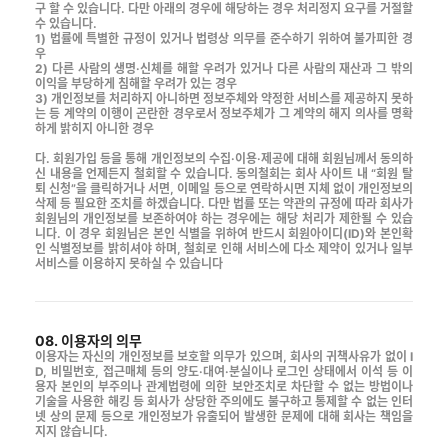
구 할 수 있습니다. 다만 아래의 경우에 해당하는 경우 처리정지 요구를 거절할
수 있습니다.
1) 법률에 특별한 규정이 있거나 법령상 의무를 준수하기 위하여 불가피한 경
우
2) 다른 사람의 생명·신체를 해할 우려가 있거나 다른 사람의 재산과 그 밖의
이익을 부당하게 침해할 우려가 있는 경우
3) 개인정보를 처리하지 아니하면 정보주체와 약정한 서비스를 제공하지 못하
는 등 계약의 이행이 곤란한 경우로서 정보주체가 그 계약의 해지 의사를 명확
하게 밝히지 아니한 경우
다. 회원가입 등을 통해 개인정보의 수집·이용·제공에 대해 회원님께서 동의하
신 내용을 언제든지 철회할 수 있습니다. 동의철회는 회사 사이트 내 “회원 탈
퇴 신청”을 클릭하거나 서면, 이메일 등으로 연락하시면 지체 없이 개인정보의
삭제 등 필요한 조치를 하겠습니다. 다만 법률 또는 약관의 규정에 따라 회사가
회원님의 개인정보를 보존하여야 하는 경우에는 해당 처리가 제한될 수 있습
니다. 이 경우 회원님은 본인 식별을 위하여 반드시 회원아이디(ID)와 본인확
인 식별정보를 밝히셔야 하며, 철회로 인해 서비스에 다소 제약이 있거나 일부
서비스를 이용하지 못하실 수 있습니다
08. 이용자의 의무
이용자는 자신의 개인정보를 보호할 의무가 있으며, 회사의 귀책사유가 없이 I
D, 비밀번호, 접근매체 등의 양도·대여·분실이나 로그인 상태에서 이석 등 이
용자 본인의 부주의나 관계법령에 의한 보안조치로 차단할 수 없는 방법이나
기술을 사용한 해킹 등 회사가 상당한 주의에도 불구하고 통제할 수 없는 인터
넷 상의 문제 등으로 개인정보가 유출되어 발생한 문제에 대해 회사는 책임을
지지 않습니다.