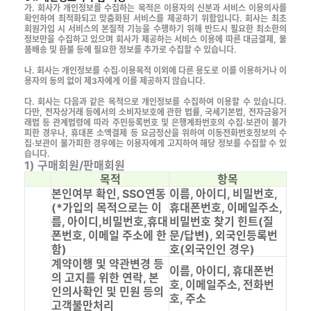
가. 회사가 개인정보를 수집하는 목적은 이용자의 신분과 서비스 이용의사를
확인하여 최적화되고 맞춤화된 서비스를 제공하기 위함입니다. 회사는 최초
회원가입 시 서비스의 본질적 기능을 수행하기 위해 반드시 필요한 최소한의
정보만을 수집하고 있으며 회사가 제공하는 서비스 이용에 따른 대금결제, 물
품배송 및 환불 등에 필요한 정보를 추가로 수집할 수 있습니다.
나. 회사는 개인정보를 수집·이용목적 이외에 다른 용도로 이를 이용하거나 이
용자의 동의 없이 제3자에게 이를 제공하지 않습니다.
다. 회사는 다음과 같은 목적으로 개인정보를 수집하여 이용할 수 있습니다.
다만, 전자상거래 등에서의 소비자보호에 관한 법률, 국세기본법, 전자금융거
래법 등 관계법령에 따라 주민등록번호 및 은행계좌번호의 수집·보관이 불가
피한 경우나, 휴대폰 소액결제 등 요금정산을 위하여 이동전화번호정보의 수
집·보관이 불가피한 경우에는 이용자에게 고지하여 해당 정보를 수집할 수 있
습니다.
1) 구매회원/판매회원
목적
항목
본인여부 확인, SSO연동
이름, 아이디, 비밀번호,
(*가입의 목적으로는 이
휴대폰번호, 이메일주소,
름, 아이디,비밀번호,휴대
비밀번호 찾기 힌트(질
폰번호, 이메일 주소에 한
문/답변), 외국인등록번
함)
호(외국인인 경우)
계약이행 및 약관변경 등
이름, 아이디, 휴대폰번
의 고지를 위한 연락, 본
호, 이메일주소, 전화번
인의사확인 및 민원 등의
호, 주소
고객불만처리