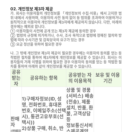
02. 개인정보 제3자 제공
가. 회사는 이용자들의 개인정보를 「개인정보의 수집·이용」에서 고지한 범
위 내에서 사용하며, 이용자의 사전 동의 없이 동 범위를 초과하여 이용하거나
원칙적으로 이용자의 개인정보를 제3자에게 제공하지 않습니다. 다만, 아래의
경우에는 예외로 합니다.
① 이용자들이 사전에 공개 또는 제3자 제공에 동의한 경우
② 법령의 규정에 의거하거나, 수사, 조사 목적으로 법령에 정해진 절차와 방
법에 따라 수사기관 및 감독당국의 요구가 있는 경우
③ 요금 정산을 위하여 필요한 경우
나. 그 밖에 개인정보 제3자 제공이 필요한 경우에는 이용자의 동의를 얻는 등
적법한 절차를 통하여 제3자에게 개인정보를 제공할 수 있습니다. 회사는 이
용자들의 거래 이행을 위하여 필요한 경우 이용자의 동의를 얻는 등 적법한 절
차를 통하여 아래와 같이 개인정보를 제공할 수 있습니다.
공유
공유받는 자
보유 및 이용
받는
공유하는 항목
의 이용목적
기간
자
상품 및 경품
(서비스) 배송
1)구매자정보(ID, 성
(전송), 제품
명, 전화번호, 휴대폰
설치, 반품, 환
번호, 이메일주소(선택
불, 고객상담
시), 통관고유부호(선
판매
등
택시))
자
정보통신서비
2)상품 구매, 취소, 반
스제공계약
[판매자