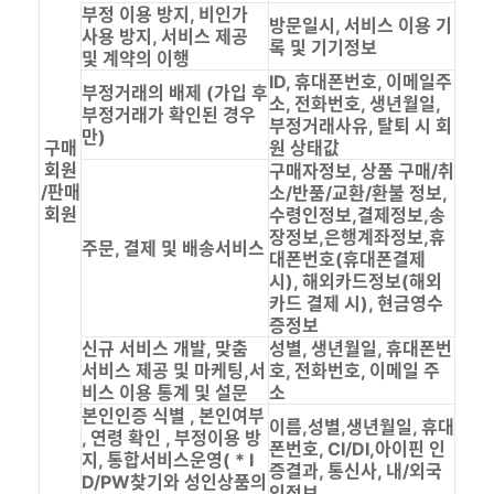
부정 이용 방지, 비인가
방문일시, 서비스 이용 기
사용 방지, 서비스 제공
록 및 기기정보
및 계약의 이행
ID, 휴대폰번호, 이메일주
부정거래의 배제 (가입 후
소, 전화번호, 생년월일,
부정거래가 확인된 경우
부정거래사유, 탈퇴 시 회
만)
구매
원 상태값
회원
구매자정보, 상품 구매/취
/판매
소/반품/교환/환불 정보,
회원
수령인정보,결제정보,송
장정보,은행계좌정보,휴
주문, 결제 및 배송서비스
대폰번호(휴대폰결제
시), 해외카드정보(해외
카드 결제 시), 현금영수
증정보
신규 서비스 개발, 맞춤
성별, 생년월일, 휴대폰번
서비스 제공 및 마케팅,서
호, 전화번호, 이메일 주
비스 이용 통계 및 설문
소
본인인증 식별 , 본인여부
이름,성별,생년월일, 휴대
, 연령 확인 , 부정이용 방
폰번호, CI/DI,아이핀 인
지, 통합서비스운영( * I
증결과, 통신사, 내/외국
D/PW찾기와 성인상품의
인정보